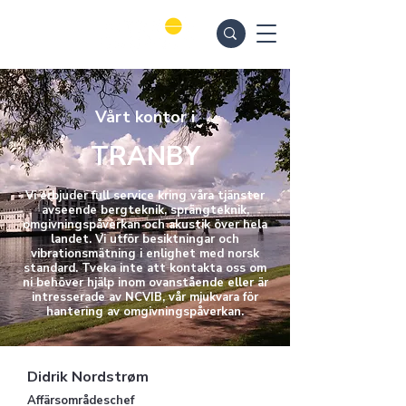
Vårt kontor i
TRANBY
Vi erbjuder full service kring våra tjänster
avseende bergteknik, sprängteknik,
omgivningspåverkan och akustik över hela
landet. Vi utför besiktningar och
vibrationsmätning i enlighet med norsk
standard. Tveka inte att kontakta oss om
ni behöver hjälp inom ovanstående eller är
intresserade av NCVIB, vår mjukvara för
hantering av omgivningspåverkan.
Didrik Nordstrøm
Affärsområdeschef