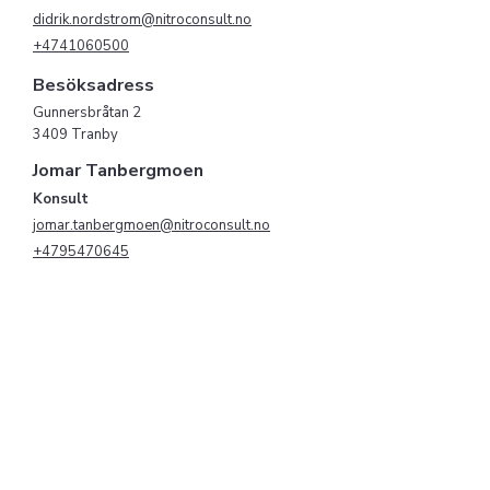
didrik.nordstrom@nitroconsult.no
+4741060500
Besöksadress
Gunnersbråtan 2
3409 Tranby
Jomar Tanbergmoen
Konsult
jomar.tanbergmoen@nitroconsult.no
+4795470645