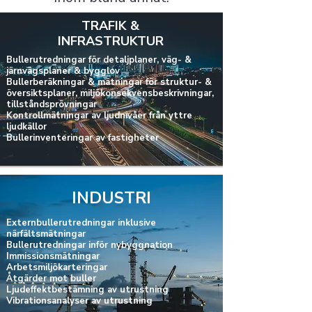
TRAFIK
&
INFRASTRUKTUR
Bullerutredningar för detaljplaner, väg- &
järnvägsplaner & bygglov
Bullerberäkningar & mätningar för struktur- &
översiktsplaner, miljökonsekvensbeskrivningar,
tillståndsprövningar
Kontrollmätningar av ljudnivåer från yttre
ljudkällor
Bullerinventeringar av fastigheter
INDUSTRI
Externbullerutredningar inklusive
närfältsmätningar
Bullerutredningar inför nybyggnation
Immissionsmätningar
Arbetsmiljökarteringar
Åtgärder mot buller
Ljudeffektbestämning av utrustning
Vibrationsanalyser av utrustning