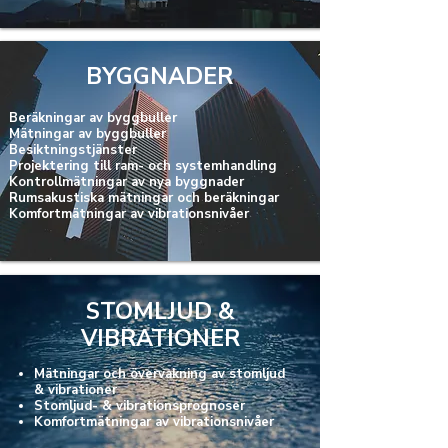
BYGGNADER
Beräkningar av byggbuller
Mätningar av byggbuller
Besiktningstjänster
Projektering till ram- och systemhandling
Kontrollmätningar av nya byggnader
Rumsakustiska mätningar och beräkningar
Komfortmätningar av vibrationsnivåer
STOMLJUD
&
VIBRATIONER
Mätningar och övervakning av stomljud
& vibrationer
Stomljud- & vibrationsprognoser
Komfortmätningar av vibrationsnivåer