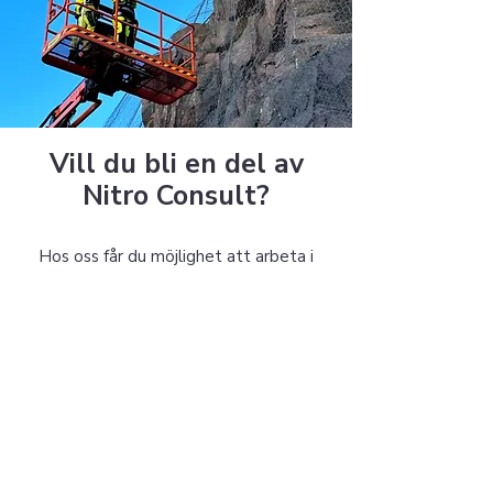
Vill du bli en del av
Nitro Consult?
Hos oss får du möjlighet att arbeta i
varierade projekt tillsammans med
engagerade kollegor och tekniska
specialister. Vi söker alltid personer som
vill utvecklas i en miljö där kompetens,
ansvar och samarbete står i fokus.
Se lediga tjänster