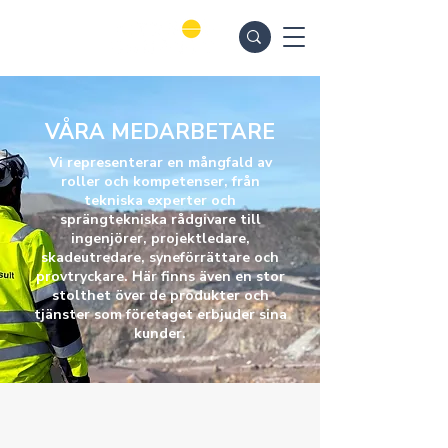
VÅRA MEDARBETARE
Vi representerar en mångfald av
roller och kompetenser, från
tekniska experter och
sprängtekniska rådgivare till
ingenjörer, projektledare,
skadeutredare, syneförrättare och
provtryckare. Här finns även en stor
stolthet över de produkter och
tjänster som företaget erbjuder sina
kunder.