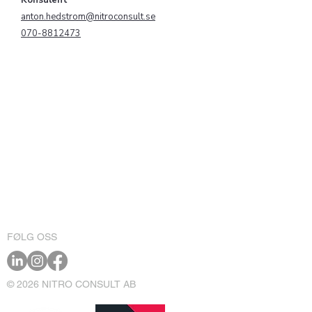
Konsulent
anton.hedstrom@nitroconsult.se
070-8812473
FØLG OSS
© 2026 NITRO CONSULT AB