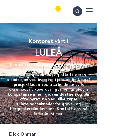
Kontoret vårt i
LULEÅ
I Luleå er vi fire konsulenter som jobber
som spesialister innen
omgivelsespåvirkning og står til deres
disposisjon ved bygging i jord og fjell, også
i prosjektfasen ved utarbeidelse av for
eksempel risikovurderinger. Vi har ekstra
kompetanse innen gruveindustrien og blir
ofte hyret inn ved ulike typer
tillatelsessøknader for gruve- og
bergmaterialindustrien. Kontakt oss, så
forteller vi mer!
Dick Ohman