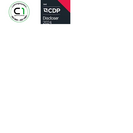
SHORTCUTS
TJENESTER
REFERANSER
OM
KARRIERE
LEDIGE STILLINGER
KONTAKT
NCVIB
LEGAL
PERSONVERNERKLÆRING
VARSLINGSTJENESTE