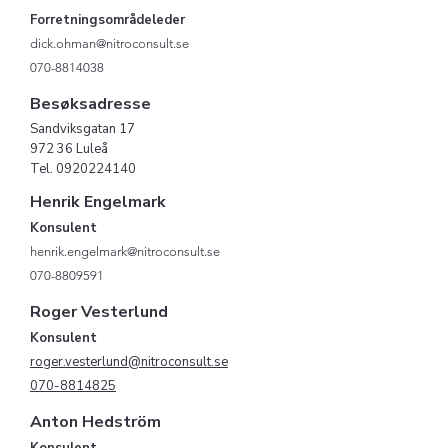
Forretningsområdeleder
dick.ohman@nitroconsult.se
070-8814038
Besø
ksadresse
Sandviksgatan 17
972 36 Luleå
Tel.
0920224140
Henrik Engelmark
Konsulent
henrik.engelmark@nitroconsult.se
070-8809591
Roger Vesterlund
Konsulent
roger.vesterlund@nitroconsult.se
070-8814825
Anton Hedström