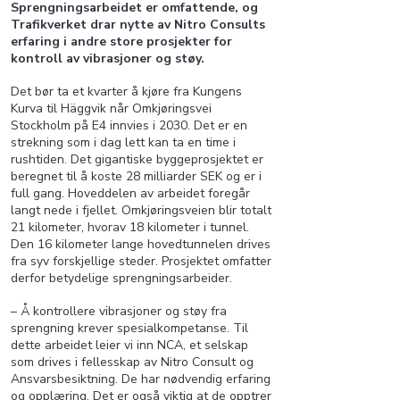
Sprengningsarbeidet er omfattende, og
Trafikverket drar nytte av Nitro Consults
erfaring i andre store prosjekter for
kontroll av vibrasjoner og støy.
Det bør ta et kvarter å kjøre fra Kungens
Kurva til Häggvik når Omkjøringsvei
Stockholm på E4 innvies i 2030. Det er en
strekning som i dag lett kan ta en time i
rushtiden.
Det gigantiske byggeprosjektet er
beregnet til å koste 28 milliarder SEK og er i
full gang. Hoveddelen av arbeidet foregår
langt nede i fjellet. Omkjøringsveien blir totalt
21 kilometer, hvorav 18 kilometer i tunnel.
Den 16 kilometer lange hovedtunnelen drives
fra syv forskjellige steder. Prosjektet omfatter
derfor betydelige sprengningsarbeider.
– Å kontrollere vibrasjoner og støy fra
sprengning krever spesialkompetanse. Til
dette arbeidet leier vi inn NCA, et selskap
som drives i fellesskap av Nitro Consult og
Ansvarsbesiktning. De har nødvendig erfaring
og opplæring. Det er også viktig at de opptrer