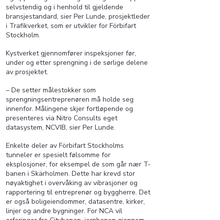
selvstendig og i henhold til gjeldende
bransjestandard, sier Per Lunde, prosjektleder
i Trafikverket, som er utvikler for Förbifart
Stockholm.
Kystverket gjennomfører inspeksjoner før,
under og etter sprengning i de sørlige delene
av prosjektet.
– De setter målestokker som
sprengningsentreprenøren må holde seg
innenfor. Målingene skjer fortløpende og
presenteres via Nitro Consults eget
datasystem, NCVIB, sier Per Lunde.
Enkelte deler av Förbifart Stockholms
tunneler er spesielt følsomme for
eksplosjoner, for eksempel de som går nær T-
banen i Skärholmen. Dette har krevd stor
nøyaktighet i overvåking av vibrasjoner og
rapportering til entreprenør og byggherre.
Det
er også boligeiendommer, datasentre, kirker,
linjer og andre bygninger. For NCA vil