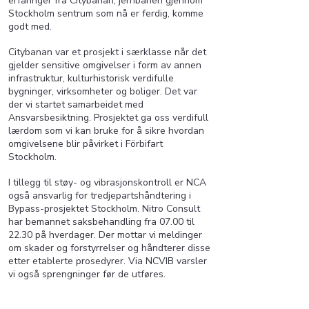
erfaringer fra Citybanan, jernbanen gjennom
Stockholm sentrum som nå er ferdig, komme
godt med.
Citybanan var et prosjekt i særklasse når det
gjelder sensitive omgivelser i form av annen
infrastruktur, kulturhistorisk verdifulle
bygninger, virksomheter og boliger. Det var
der vi startet samarbeidet med
Ansvarsbesiktning. Prosjektet ga oss verdifull
lærdom som vi kan bruke for å sikre hvordan
omgivelsene blir påvirket i Förbifart
Stockholm.
I tillegg til støy- og vibrasjonskontroll er NCA
også ansvarlig for tredjepartshåndtering i
Bypass-prosjektet Stockholm. Nitro Consult
har bemannet saksbehandling fra 07.00 til
22.30 på hverdager. Der mottar vi meldinger
om skader og forstyrrelser og håndterer disse
etter etablerte prosedyrer. Via NCVIB varsler
vi også sprengninger før de utføres.